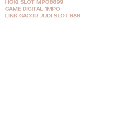
HOKI SLOT MPO8899
GAME DIGITAL 1MPO
LINK GACOR JUDI SLOT 888