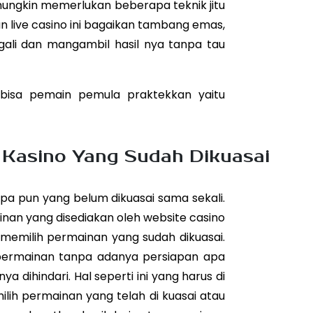
mungkin memerlukan beberapa teknik jitu
n live casino ini bagaikan tambang emas,
ali dan mangambil hasil nya tanpa tau
isa pemain pemula praktekkan yaitu
 Kasino Yang Sudah Dikuasai
a pun yang belum dikuasai sama sekali.
ainan yang disediakan oleh website casino
 memilih permainan yang sudah dikuasai.
rmainan tanpa adanya persiapan apa
 dihindari. Hal seperti ini yang harus di
lih permainan yang telah di kuasai atau