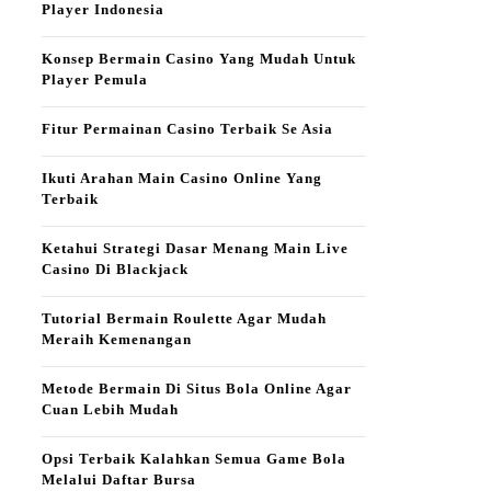
Player Indonesia
Konsep Bermain Casino Yang Mudah Untuk
Player Pemula
Fitur Permainan Casino Terbaik Se Asia
Ikuti Arahan Main Casino Online Yang
Terbaik
Ketahui Strategi Dasar Menang Main Live
Casino Di Blackjack
Tutorial Bermain Roulette Agar Mudah
Meraih Kemenangan
Metode Bermain Di Situs Bola Online Agar
Cuan Lebih Mudah
Opsi Terbaik Kalahkan Semua Game Bola
Melalui Daftar Bursa