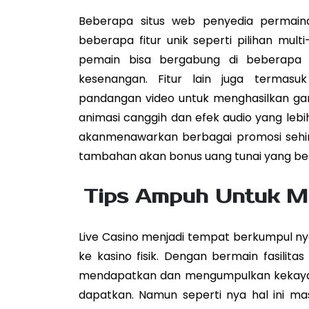
Beberapa situs web penyedia permain
beberapa fitur unik seperti pilihan mul
pemain bisa bergabung di beberapa 
kesenangan. Fitur lain juga termasu
pandangan video untuk menghasilkan gamb
animasi canggih dan efek audio yang lebih 
akanmenawarkan berbagai promosi seh
tambahan akan bonus uang tunai yang be
Tips Ampuh Untuk M
Live Casino menjadi tempat berkumpul ny
ke kasino fisik. Dengan bermain fasilitas
mendapatkan dan mengumpulkan kekayaa
dapatkan. Namun seperti nya hal ini ma