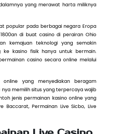
dalamnya yang merawat harta miliknya
gat popular pada berbagai negara Eropa
 1800an di buat casino di perairan Ohio
kan kemajuan teknologi yang semakin
ng ke kasino fisik hanya untuk bermain.
ermainan casino secara online melalui
us online yang menyediakan beragam
u nya memilih situs yang terpercaya wajib
ntoh jenis permainan kasino online yang
ve Baccarat, Permainan Live Sicbo, Live
ainan Live Casino