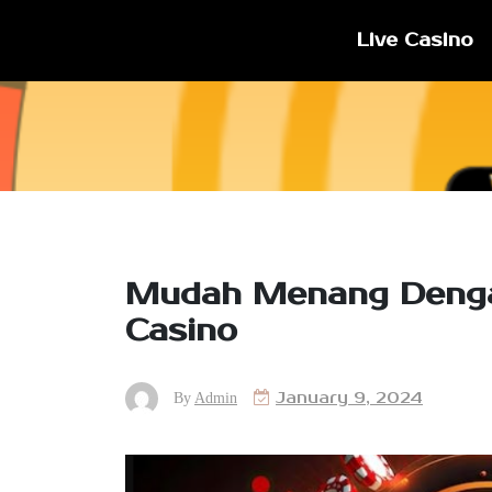
Skip
to
Live Casino
content
Mudah Menang Denga
Casino
January 9, 2024
By
Admin