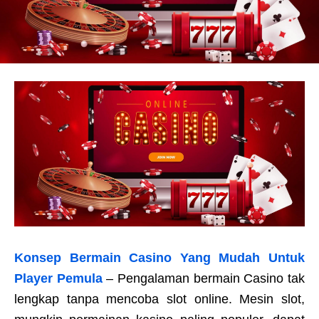
Konsep Bermain Casino Yang Mudah Untuk
Player Pemula
– Pengalaman bermain Casino tak
lengkap tanpa mencoba slot online. Mesin slot,