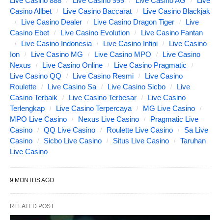
Live Casino 888
Live Casino 999
Live Casino AG
Live
Casino Allbet
Live Casino Baccarat
Live Casino Blackjak
Live Casino Dealer
Live Casino Dragon Tiger
Live
Casino Ebet
Live Casino Evolution
Live Casino Fantan
Live Casino Indonesia
Live Casino Infini
Live Casino
Ion
Live Casino MG
Live Casino MPO
Live Casino
Nexus
Live Casino Online
Live Casino Pragmatic
Live Casino QQ
Live Casino Resmi
Live Casino
Roulette
Live Casino Sa
Live Casino Sicbo
Live
Casino Terbaik
Live Casino Terbesar
Live Casino
Terlengkap
Live Casino Terpercaya
MG Live Casino
MPO Live Casino
Nexus Live Casino
Pragmatic Live
Casino
QQ Live Casino
Roulette Live Casino
Sa Live
Casino
Sicbo Live Casino
Situs Live Casino
Taruhan
Live Casino
9 MONTHS AGO
RELATED POST