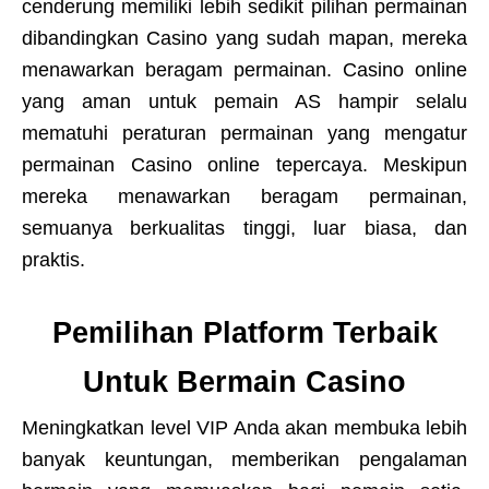
cenderung memiliki lebih sedikit pilihan permainan
dibandingkan Casino yang sudah mapan, mereka
menawarkan beragam permainan. Casino online
yang aman untuk pemain AS hampir selalu
mematuhi peraturan permainan yang mengatur
permainan Casino online tepercaya. Meskipun
mereka menawarkan beragam permainan,
semuanya berkualitas tinggi, luar biasa, dan
praktis.
Pemilihan Platform Terbaik
Untuk Bermain Casino
Meningkatkan level VIP Anda akan membuka lebih
banyak keuntungan, memberikan pengalaman