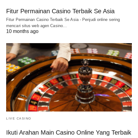
Fitur Permainan Casino Terbaik Se Asia
Fitur Permainan Casino Terbaik Se Asia - Penjudi online sering
mencari situs web agen Casino…
10 months ago
LIVE CASINO
Ikuti Arahan Main Casino Online Yang Terbaik