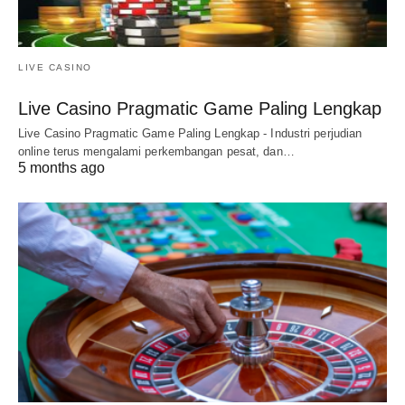
LIVE CASINO
Live Casino Pragmatic Game Paling Lengkap
Live Casino Pragmatic Game Paling Lengkap - Industri perjudian
online terus mengalami perkembangan pesat, dan…
5 months ago