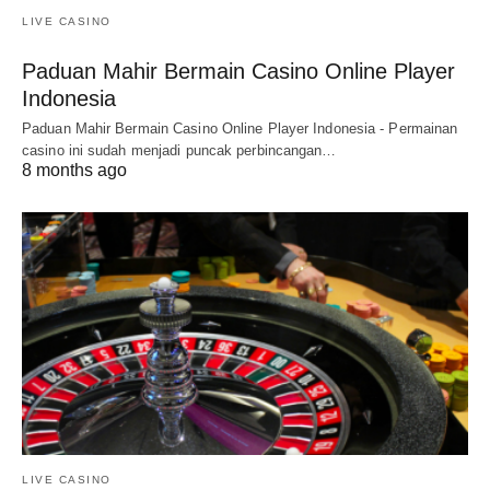
LIVE CASINO
Paduan Mahir Bermain Casino Online Player
Indonesia
Paduan Mahir Bermain Casino Online Player Indonesia - Permainan
casino ini sudah menjadi puncak perbincangan…
8 months ago
LIVE CASINO