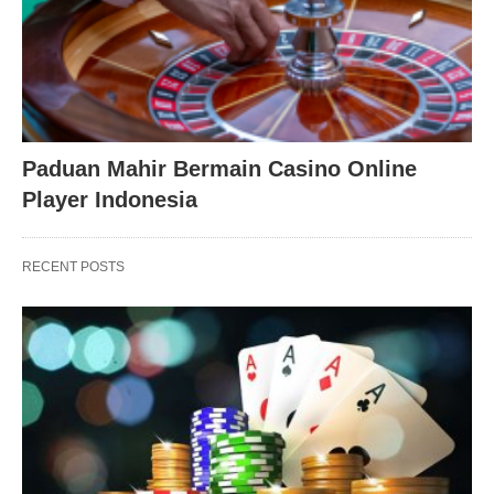
Paduan Mahir Bermain Casino Online
Player Indonesia
RECENT POSTS