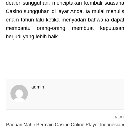
dealer sungguhan, menciptakan kembali suasana
Casino sungguhan di layar Anda. Ia mulai menulis
enam tahun lalu ketika menyadari bahwa ia dapat
membantu orang-orang membuat keputusan
berjudi yang lebih baik.
admin
NEXT
Paduan Mahir Bermain Casino Online Player Indonesia »