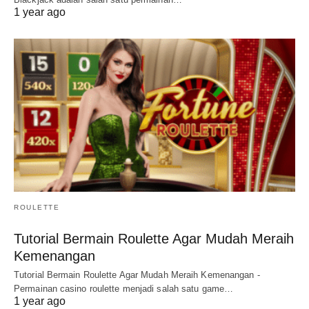
1 year ago
ROULETTE
Tutorial Bermain Roulette Agar Mudah Meraih
Kemenangan
Tutorial Bermain Roulette Agar Mudah Meraih Kemenangan -
Permainan casino roulette menjadi salah satu game…
1 year ago