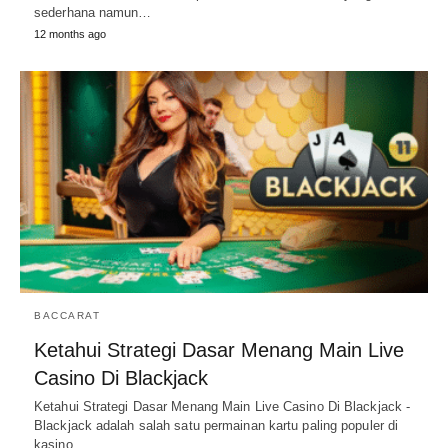
sederhana namun…
12 months ago
BACCARAT
Ketahui Strategi Dasar Menang Main Live
Casino Di Blackjack
Ketahui Strategi Dasar Menang Main Live Casino Di Blackjack -
Blackjack adalah salah satu permainan kartu paling populer di
kasino…