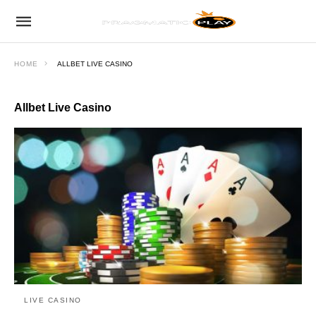
HOME
ALLBET LIVE CASINO
Allbet Live Casino
LIVE CASINO