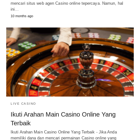
mencari situs web agen Casino online tepercaya. Namun, hal
ini…
10 months ago
LIVE CASINO
Ikuti Arahan Main Casino Online Yang
Terbaik
Ikuti Arahan Main Casino Online Yang Terbaik - Jika Anda
memiliki dana dan mencari permainan Casino online yang