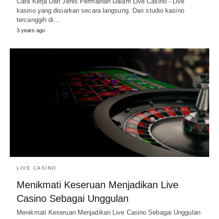
Cara Kerja Dan Jenis Permainan Dalam Live Casino - Live
kasino yang disiarkan secara langsung. Dari studio kasino
tercanggih di…
3 years ago
LIVE CASINO
Menikmati Keseruan Menjadikan Live
Casino Sebagai Unggulan
Menikmati Keseruan Menjadikan Live Casino Sebagai Unggulan