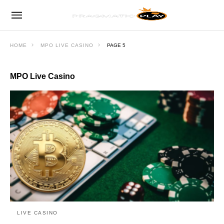
HOME
MPO LIVE CASINO
PAGE 5
MPO Live Casino
LIVE CASINO